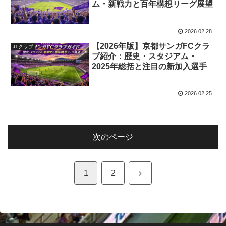
ム・新戦力と百年構想リーグ展望
2026.02.28
【2026年版】京都サンガFCクラ
J1クラブ
ブ紹介：歴史・スタジアム・
2025年総括と注目の新加入選手
2026.02.25
次のページ
次
1
2
へ