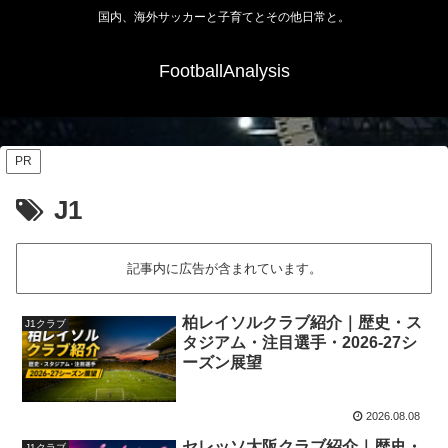
国内、海外サッカーと子育てとその他日常と。
FootballAnalysis
PR
J1
記事内に広告が含まれています。
柏レイソルクラブ紹介｜歴史・ス
J1クラブ
タジアム・注目選手・2026-27シ
ーズン展望
2026.08.08
セレッソ大阪クラブ紹介｜歴史・
J1クラブ