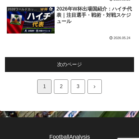
2026年W杯出場国紹介：ハイチ代
2026ワールドカップ48か国紹介
表｜注目選手・戦術・対戦スケジ
ュール
2026.05.24
次のページ
次
1
2
3
へ
FootballAnalysis