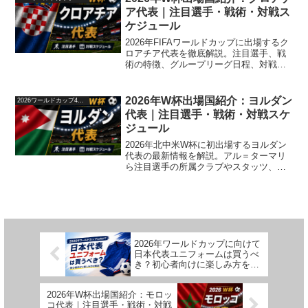
ア代表｜注目選手・戦術・対戦ス
ケジュール
2026年FIFAワールドカップに出場するク
ロアチア代表を徹底解説。注目選手、戦
術の特徴、グループリーグ日程、対戦相
手、突破の可能性まで詳しく紹介しま
す。
2026年W杯出場国紹介：ヨルダン
2026ワールドカップ48か国紹介
代表｜注目選手・戦術・対戦スケ
ジュール
2026年北中米W杯に初出場するヨルダン
代表の最新情報を解説。アル＝ターマリ
ら注目選手の所属クラブやスタッツ、オ
ーストリアやアルゼンチンとの対戦日
程、カウンター戦術の特徴を紹介しま
す。
2026年ワールドカップに向けて
日本代表ユニフォームは買うべ
き？初心者向けに楽しみ方を解
説
2026年W杯出場国紹介：モロッ
コ代表｜注目選手・戦術・対戦