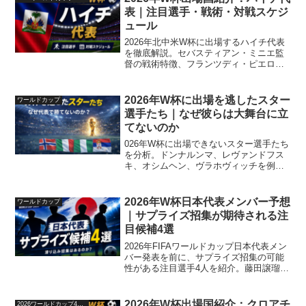
表｜注目選手・戦術・対戦スケジ
ュール
2026年北中米W杯に出場するハイチ代表
を徹底解説。セバスティアン・ミニエ監
督の戦術特徴、フランツディ・ピエロら
注目選手、グループリーグ対戦日程（日
本時間）、52年ぶりの本大会でグループ
突破を狙うチームの強みと課題を紹介し
2026年W杯に出場を逃したスター
ワールドカップ
ます。
選手たち｜なぜ彼らは大舞台に立
てないのか
026年W杯に出場できないスター選手たち
を分析。ドンナルンマ、レヴァンドフス
キ、オシムヘン、ヴラホヴィッチを例
に、なぜ代表で勝てないのかを戦術と組
織面から解説します。
2026年W杯日本代表メンバー予想
ワールドカップ
｜サプライズ招集が期待される注
目候補4選
2026年FIFAワールドカップ日本代表メン
バー発表を前に、サプライズ招集の可能
性がある注目選手4人を紹介。藤田譲瑠チ
マ、小川航基、後藤啓介、安藤智哉の最
新パフォーマンスと代表入りの可能性を
分析します。
2026年W杯出場国紹介：クロアチ
2026ワールドカップ48か国紹介