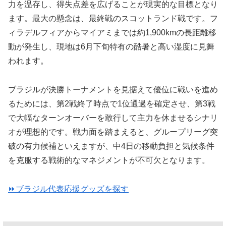
力を温存し、得失点差を広げることが現実的な目標となり
ます。最大の懸念は、最終戦のスコットランド戦です。フ
ィラデルフィアからマイアミまでは約1,900kmの長距離移
動が発生し、現地は6月下旬特有の酷暑と高い湿度に見舞
われます。
ブラジルが決勝トーナメントを見据えて優位に戦いを進め
るためには、第2戦終了時点で1位通過を確定させ、第3戦
で大幅なターンオーバーを敢行して主力を休ませるシナリ
オが理想的です。戦力面を踏まえると、グループリーグ突
破の有力候補といえますが、中4日の移動負担と気候条件
を克服する戦術的なマネジメントが不可欠となります。
⏩️ブラジル代表応援グッズを探す