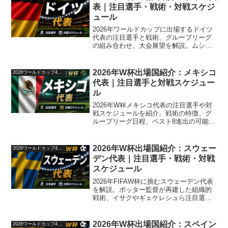
表｜注目選手・戦術・対戦スケジ
ュール
2026年ワールドカップに出場するドイツ
代表の注目選手と戦術、グループリーグ
の組み合わせ、大会展望を解説。ムシア
ラやヴィルツなど注目選手の今季スタッ
ツも紹介。
2026年W杯出場国紹介：メキシコ
2026ワールドカップ48か国紹介
代表｜注目選手と対戦スケジュー
ル
2026年W杯メキシコ代表の注目選手や対
戦スケジュールを紹介。戦術の特徴、グ
ループリーグ日程、ベスト8進出の可能性
までわかりやすく解説します。
2026年W杯出場国紹介：スウェー
2026ワールドカップ48か国紹介
デン代表｜注目選手・戦術・対戦
スケジュール
2026年FIFAW杯に挑むスウェーデン代表
を解説。ポッター監督が再建した組織的
戦術、イサクやギェケレシュら注目選
手、グループFの日程表を紹介。
2026年W杯出場国紹介：スペイン
2026ワールドカップ48か国紹介