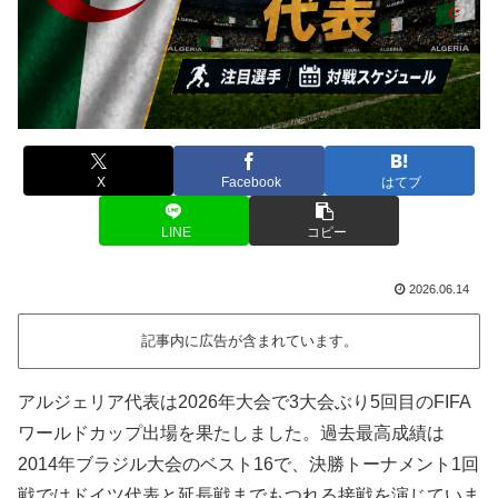
X
Facebook
はてブ
LINE
コピー
2026.06.14
記事内に広告が含まれています。
アルジェリア代表は2026年大会で3大会ぶり5回目のFIFA
ワールドカップ出場を果たしました。過去最高成績は
2014年ブラジル大会のベスト16で、決勝トーナメント1回
戦ではドイツ代表と延長戦までもつれる接戦を演じていま