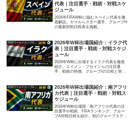
代表｜注目選手・戦術・対戦スケ
ジュール
2026年FIFAW杯に臨むスペイン代表を徹
底解説。ヤマルらスター選手、グループH
の最新対戦日程表を掲載。
2026年W杯出場国紹介：イラク代
2026ワールドカップ48か国紹介
表｜注目選手・戦術・対戦スケジ
ュール
2026年W杯に出場するイラク代表を徹底
紹介。エイメン・フセインらの注目選
手、戦術の特徴、グループIの日程と突破
の可能性を解説します。
2026年W杯出場国紹介：南アフリ
2026ワールドカップ48か国紹介
カ代表｜注目選手・戦術・対戦ス
ケジュール
2026年W杯出場国・南アフリカ代表の注
目選手や戦術、FIFAランキング、グルー
プA対戦日程を紹介。初のグループステー
ジ突破を目指すチームの特徴も解説。