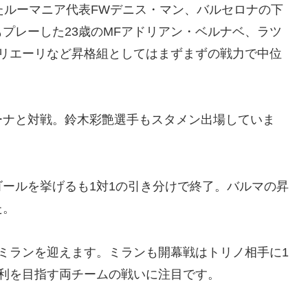
たルーマニア代表FWデニス・マン、バルセロナの下
プレーした23歳のMFアドリアン・ベルナベ、ラツ
ッリエーリなど昇格組としてはまずまずの戦力で中位
ーナと対戦。鈴木彩艶選手もスタメン出場していま
ールを挙げるも1対1の引き分けで終了。バルマの昇
た。
ミランを迎えます。ミランも開幕戦はトリノ相手に1
利を目指す両チームの戦いに注目です。