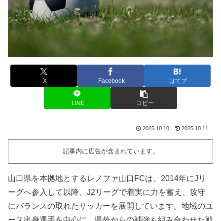
X
Facebook
はてブ
LINE
コピー
2025.10.10
2025.10.11
記事内に広告が含まれています。
山口県を本拠地とするレノファ山口FCは、2014年にJリ
ーグへ参入して以降、J2リーグで着実に力を蓄え、攻守
にバランスの取れたサッカーを展開しています。地域のユ
ース出身選手を中心に、県外からの補強も組み合わせた戦