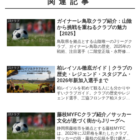
関連記事
ガイナーレ鳥取クラブ紹介：山陰
J3クラブ
から挑戦を重ねるクラブの魅力
【2025】
鳥取県を拠点とする山陰唯一のJリーグク
ラブ、ガイナーレ鳥取の歴史、2025年の
戦術、注目選手（二階堂正哉・永野修
都・富樫佑太）、Axisバードスタジアム
の観戦情報までを詳しく紹介。
柏レイソル徹底ガイド｜クラブの
J1クラブ
歴史・レジェンド・スタジアム・
2026年新加入選手まで
柏レイソルを初めて観る人にも分かりや
すいクラブガイド。クラブの歴史やレジ
ェンド選手、三協フロンテア柏スタジア
ムの観戦情報に加え、2026年注目の新加
入選手と2025年の総括まで網羅します。
藤枝MYFCクラブ紹介／サッカー
J2クラブ
文化が息づく街からJリーグへ
静岡県藤枝市を拠点とする藤枝MYFC
は、2022年にJ2昇格を果たしたクラブ。
サッカーの街・藤枝の伝統を受け継ぎ、