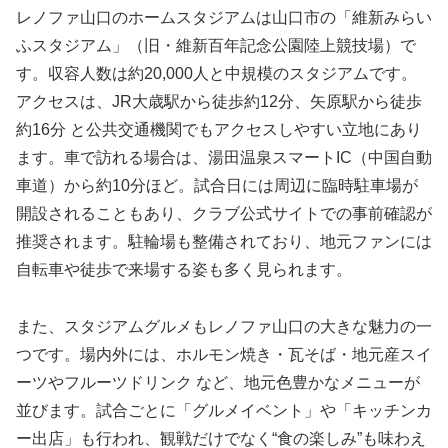
レノファ山口のホームスタジアムは山口市の「維新みらい
ふスタジアム」（旧・維新百年記念公園陸上競技場）で
す。収容人数は約20,000人と中規模のスタジアムです。
アクセスは、JR大歳駅から徒歩約12分、矢原駅から徒歩
約16分 と公共交通機関でもアクセスしやすい立地にあり
ます。車で訪れる場合は、湯田温泉スマートIC（中国自動
車道）から約10分ほど。試合日には周辺に臨時駐車場が
開設されることもあり、クラブ公式サイトでの事前確認が
推奨されます。駐輪場も整備されており、地元ファンには
自転車や徒歩で来場する姿も多く見られます。
また、スタジアムグルメもレノファ山口の大きな魅力の一
つです。場内外には、ホルモン焼き・瓦そば・地元産スイ
ーツやフルーツドリンク など、地元色豊かなメニューが
並びます。試合ごとに「グルメイベント」や「キッチンカ
ー出店」も行われ、観戦だけでなく“食の楽しみ”も味わえ