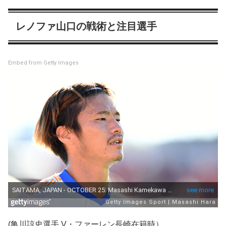
レノファ山口の戦術と注目選手
Embed from Getty Images
(亀川諒史選手 V・ファーレン長崎在籍時）