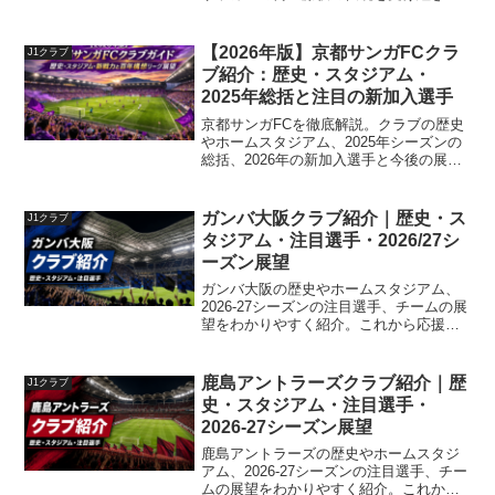
攻撃的スタイルで成長を続けています。
本記事ではクラブの歴史、戦術、注目選
手、ホームスタジアムを紹介します。
【2026年版】京都サンガFCクラ
J1クラブ
ブ紹介：歴史・スタジアム・
2025年総括と注目の新加入選手
京都サンガFCを徹底解説。クラブの歴史
やホームスタジアム、2025年シーズンの
総括、2026年の新加入選手と今後の展望
までをまとめました。
ガンバ大阪クラブ紹介｜歴史・ス
J1クラブ
タジアム・注目選手・2026/27シ
ーズン展望
ガンバ大阪の歴史やホームスタジアム、
2026-27シーズンの注目選手、チームの展
望をわかりやすく紹介。これから応援し
たい方や観戦を楽しみたい方におすすめ
のクラブ紹介・観戦ガイドです。
鹿島アントラーズクラブ紹介｜歴
J1クラブ
史・スタジアム・注目選手・
2026-27シーズン展望
鹿島アントラーズの歴史やホームスタジ
アム、2026-27シーズンの注目選手、チー
ムの展望をわかりやすく紹介。これから