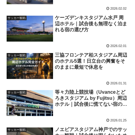
2026.02.02
ケーズデンキスタジアム水戸 周
サッカー観戦
辺ホテル｜試合後も無理なく泊ま
れる宿の選び方
2026.02.01
三協フロンテア柏スタジアム周辺
サッカー観戦
のホテル5選！日立台の興奮をそ
のままに最短で休息を
2026.01.31
等々力陸上競技場（Uvanceとど
サッカー観戦
ろきスタジアム by Fujitsu）周辺
ホテル｜試合後に慌てない宿の選
び方
2026.01.25
ノエビアスタジアム神戸でのサッ
サッカー観戦