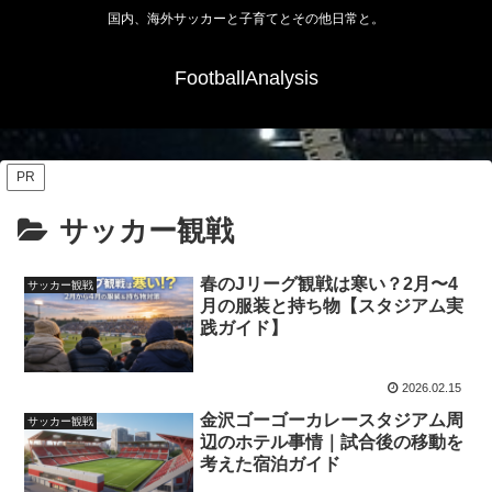
国内、海外サッカーと子育てとその他日常と。
FootballAnalysis
PR
サッカー観戦
春のJリーグ観戦は寒い？2月〜4
サッカー観戦
月の服装と持ち物【スタジアム実
践ガイド】
2026.02.15
金沢ゴーゴーカレースタジアム周
サッカー観戦
辺のホテル事情｜試合後の移動を
考えた宿泊ガイド