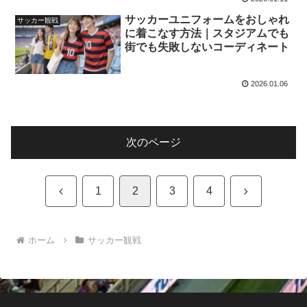
サッカーユニフォームをおしゃれ
サッカー観戦
に着こなす方法｜スタジアムでも
街でも失敗しないコーディネート
2026.01.06
次のページ
前
次
1
2
3
4
へ
へ
ホーム
サッカー観戦