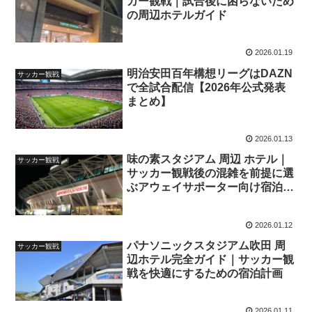
カー観戦｜試合後に困らないため
の周辺ホテルガイド
2026.01.19
明治安田百年構想リーグはDAZN
サッカー観戦
で全試合配信【2026年公式発表
まとめ】
2026.01.13
味の素スタジアム 周辺 ホテル｜
サッカー観戦
サッカー観戦後の混雑を前提に選
ぶアウェイサポーター向け宿泊ガ
イド
2026.01.12
パナソニックスタジアム吹田 周
サッカー観戦
辺ホテル完全ガイド｜サッカー観
戦を快適にするための宿泊計画
2026.01.11