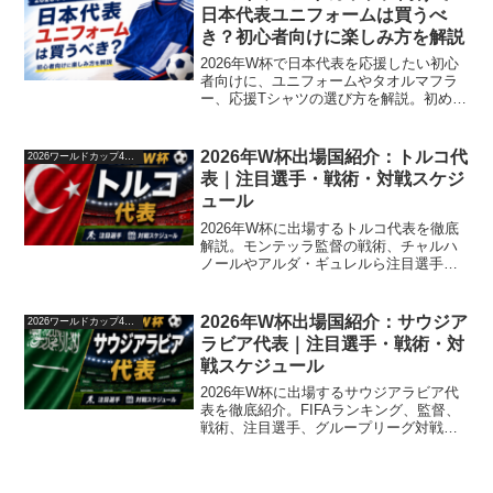
日本代表ユニフォームは買うべ
き？初心者向けに楽しみ方を解説
2026年W杯で日本代表を応援したい初心
者向けに、ユニフォームやタオルマフラ
ー、応援Tシャツの選び方を解説。初めて
でも楽しめるおすすめグッズや購入時の
ポイントも紹介します。
2026年W杯出場国紹介：トルコ代
2026ワールドカップ48か国紹介
表｜注目選手・戦術・対戦スケジ
ュール
2026年W杯に出場するトルコ代表を徹底
解説。モンテッラ監督の戦術、チャルハ
ノールやアルダ・ギュレルら注目選手、
グループDの日程と突破の可能性を紹介し
ます。
2026年W杯出場国紹介：サウジア
2026ワールドカップ48か国紹介
ラビア代表｜注目選手・戦術・対
戦スケジュール
2026年W杯に出場するサウジアラビア代
表を徹底紹介。FIFAランキング、監督、
戦術、注目選手、グループリーグ対戦ス
ケジュール、突破の可能性を解説しま
す。