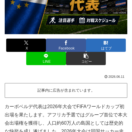
X
Facebook
はてブ
LINE
コピー
2026.06.11
記事内に広告が含まれています。
カーボベルデ代表は2026年大会でFIFAワールドカップ初
出場を果たします。アフリカ予選ではグループ首位で本大
会出場権を獲得し、人口約60万人の島国としては歴史的
な快挙を成し遂げました。2026年大会は同国サッカー史