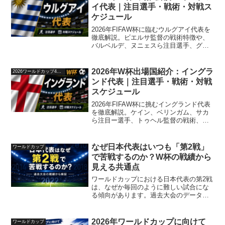
イ代表｜注目選手・戦術・対戦ス
ケジュール
2026年FIFAW杯に臨むウルグアイ代表を
徹底解説。ビエルサ監督の戦術特徴や、
バルベルデ、ヌニェスら注目選手、グル
ープHの対戦日程表を掲載。
2026年W杯出場国紹介：イングラ
2026ワールドカップ48か国紹介
ンド代表｜注目選手・戦術・対戦
スケジュール
2026年FIFAW杯に挑むイングランド代表
を徹底解説。ケイン、ベリンガム、サカ
ら注目ー選手、トゥヘル監督の戦術、グ
ループLの日本時間対戦日程表を掲載。
なぜ日本代表はいつも「第2戦」
ワールドカップ
で苦戦するのか？W杯の戦績から
見える共通点
ワールドカップにおける日本代表の第2戦
は、なぜか毎回のように難しい試合にな
る傾向があります。過去大会のデータを
もとに、コンディション・相手の状況・
心理面からその理由を分析。チュニジア
戦のポイントも解説。
2026年ワールドカップに向けて
ワールドカップ