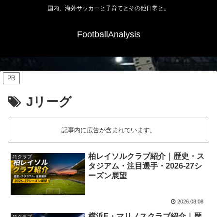
国内、海外サッカーと子育てとその他日常と。
FootballAnalysis
PR
Jリーグ
記事内に広告が含まれています。
柏レイソルクラブ紹介｜歴史・ス
J1クラブ
タジアム・注目選手・2026-27シ
ーズン展望
2026.08.08
横浜F・マリノスクラブ紹介｜歴
J1クラブ